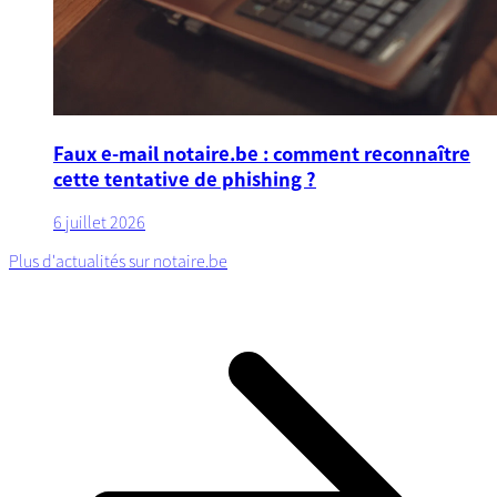
Faux e-mail notaire.be : comment reconnaître
cette tentative de phishing ?
6 juillet 2026
Plus d'actualités sur notaire.be